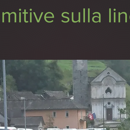
mitive sulla li